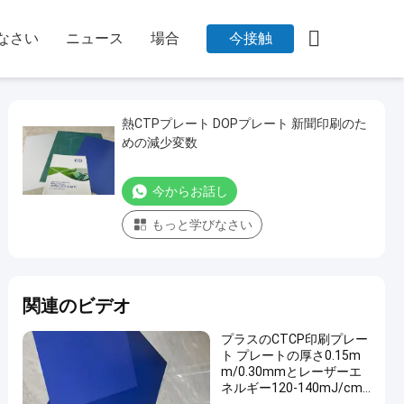

なさい
ニュース
場合
今接触
熱CTPプレート DOPプレート 新聞印刷のた
めの減少変数
今からお話し
もっと学びなさい
関連のビデオ
プラスのCTCP印刷プレー
ト プレートの厚さ0.15m
m/0.30mmとレーザーエ
ネルギー120-140mJ/cm2