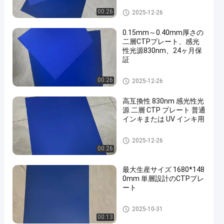
60000-80000プリント
CTCPの印刷版
00:26
2025-12-26
0.15mm～0.40mm厚さの
二層CTPプレート、感光
性光源830nm、24ヶ月保
証
二重層CTPの版
00:26
2025-12-26
高互換性 830nm 感光性光
源 二層 CTP プレート 普通
インキまたは UV インキ用
二重層CTPの版
2025-12-26
00:26
最大生産サイズ 1680*148
0mm 単層設計のCTPプレ
ート
熱CTPの版
2025-10-31
00:13