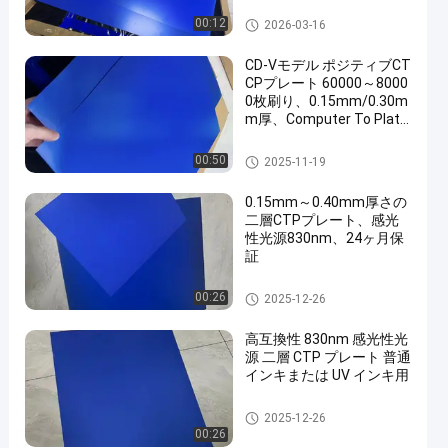
二重層CTPの版
00:12
2026-03-16
CD-Vモデル ポジティブCT
CPプレート 60000～8000
0枚刷り、0.15mm/0.30m
m厚、Computer To Plate
印刷用
CTCPの印刷版
00:50
2025-11-19
0.15mm～0.40mm厚さの
二層CTPプレート、感光
性光源830nm、24ヶ月保
証
二重層CTPの版
00:26
2025-12-26
高互換性 830nm 感光性光
源 二層 CTP プレート 普通
インキまたは UV インキ用
二重層CTPの版
2025-12-26
00:26