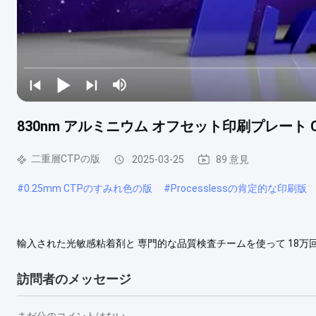
830nm アルミニウム オフセット印刷プレート
二重層CTPの版
2025-03-25
89 意見
#
0.25mm CTPのすみれ色の版
#
Processlessの肯定的な印刷版
輸入された光敏感粘着剤と 専門的な品質検査チームを使って 18万
訪問者のメッセージ