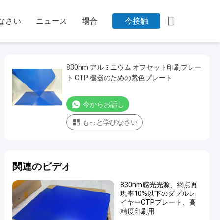

なさい
ニュース
場合
今接触
830nm アルミニウム オフセット印刷プレー
ト CTP 機器のための紫色プレート
今からお話し
もっと学びなさい
関連のビデオ
830nm感光光源、網点再
現率10%以下のダブルレ
イヤーCTPプレート、高
精度印刷用