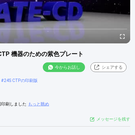
 CTP 機器のための紫色プレート
今からお話し
シェアする
#
24S CTPの印刷版
回印刷しました
もっと眺め
メッセージを残す