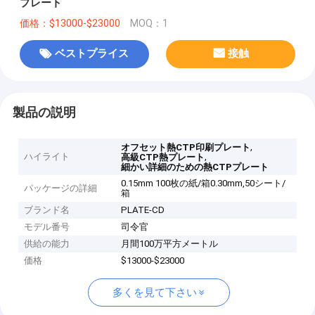
プレート
価格：$13000-$23000
MOQ：1
ベストプライス
接触
製品の説明
,
オフセット熱CTP印刷プレート
ハイライト
,
高級CTP熱プレート
細かい詳細のための熱CTPプレート
0.15mm 100枚の紙/箱0.30mm,50シート/
パッケージの詳細
箱
ブランド名
PLATE-CD
モデル番号
司令官
供給の能力
月間100万平方メートル
価格
$13000-$23000
多くを見て下さい