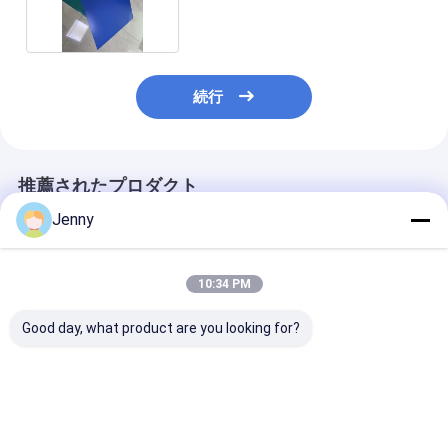
ト
続行
推薦されたプロダクト
Jenny
10:34 PM
Good day, what product are you looking for?
2300 1255 1200mm
最大出力1130 930サ
屋内定温20℃
完全自動熱印刷機で,さ
ーマルプレート製版
CTPマシン、
まざまなラベルサイズ
機、物理的寸法2300
再現性±5μm、
や材料に一貫した印刷
1255 1200mm、プレ
ト製造用コンピ
をします
ート作製に最適
パッケージ製品
ベストプライス
ベストプライス
ベストプラ