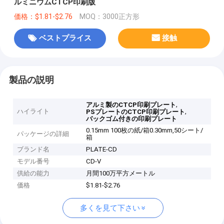
ルミニウムCTCP印刷版
価格：$1.81-$2.76
MOQ：3000正方形
ベストプライス
接触
製品の説明
,
アルミ製のCTCP印刷プレート
ハイライト
,
PSプレートのCTCP印刷プレート
バックゴム付きの印刷プレート
0.15mm 100枚の紙/箱0.30mm,50シート/
パッケージの詳細
箱
ブランド名
PLATE-CD
モデル番号
CD-V
供給の能力
月間100万平方メートル
価格
$1.81-$2.76
多くを見て下さい