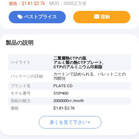
価格：$1.81-$2.76
MOQ：3000正方形
ベストプライス
接触
製品の説明
,
二重層熱CTPの版
ハイライト
,
アルミ製の熱CTPプレート
CTPのアルミニウム印刷版
カートンで詰められる、パレットごとの
パッケージの詳細
70部分
ブランド名
PLATE-CD
モデル番号
510*400
供給の能力
2000000㎡/moth
価格
$1.81-$2.76
多くを見て下さい