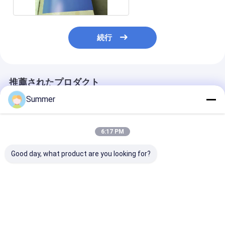
続行
推薦されたプロダクト
Summer
6:17 PM
Good day, what product are you looking for?
厚さ
熱性CTPプレート
1680*1480m
0.15/0.25/0.30mm、
110-130 Mj/cm2 曝光
産サイズ サーマ
最大コイル幅
エネルギー 1350 mm
プレート 25±5
1350mm、賞味期限
オフセット印刷のため
時間 シングル
18ヶ月のサーマルCTP
の最大コイル幅と0.30
ベストプライス
ベストプライス
ベストプラ
プレート
mm厚さ