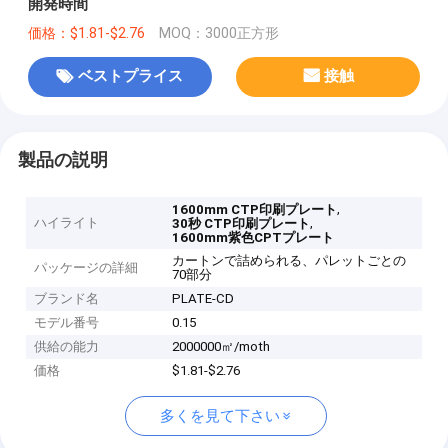
開発時間
価格：$1.81-$2.76
MOQ：3000正方形
ベストプライス
接触
製品の説明
,
1600mm CTP印刷プレート
ハイライト
,
30秒 CTP印刷プレート
1600mm紫色CPTプレート
カートンで詰められる、パレットごとの
パッケージの詳細
70部分
ブランド名
PLATE-CD
モデル番号
0.15
供給の能力
2000000㎡/moth
価格
$1.81-$2.76
多くを見て下さい