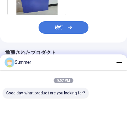
22-30 秒 開発時間
続行
推薦されたプロダクト
Summer
5:57 PM
Good day, what product are you looking for?
二重層CTPプレート 複
2層CTPプレート、
安全な黄色のラ
層コーティングプロセ
350,000インプレッシ
きの二層CTP
ス 350000インプレッ
ョン、未焼成24か月保
24ヶ月品質保
ション 焼かない 24ヶ
証期間、印刷用の安全
質印刷のための
月品質保証
な黄色のライト付き
0.15mmから0.
ベストプライス
ベストプライス
ベストプラ