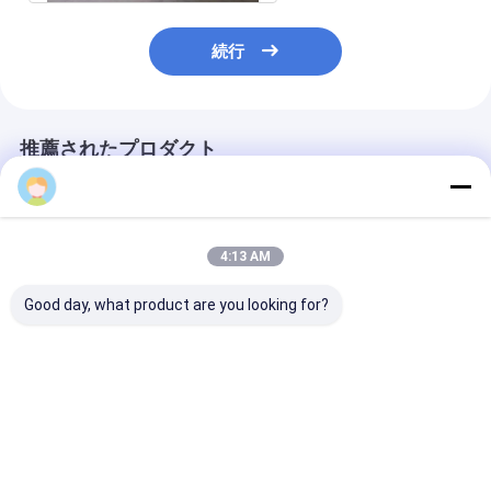
続行
推薦されたプロダクト
4:13 AM
Good day, what product are you looking for?
CTCPプレート印刷機
半自動コンピュータ対
マックス ウェブ
速度 28 PCS H 負荷電
シリンダープレートプ
1350mm デジ
圧 220V 印刷作業のた
リンター 220V 革新的
レート イメージ
めに設計
な技術により、正確な
シン 準自動お
プレートイメージング
機能 プレート
ベストプライス
ベストプライス
ベストプラ
と安定した印刷を実現
た出力を確保す