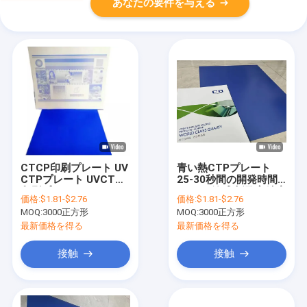
あなたの要件を与える
CTCP印刷プレート UV
青い熱CTPプレート
CTPプレート UVCTCP
25-30秒間の開発時間
印刷プレート オフセッ
830nm敏感光源 高精度
価格:
$1.81-$2.76
価格:
$1.81-$2.76
ト CTCPプレート UV
印刷
MOQ:
3000正方形
MOQ:
3000正方形
プレート
最新価格を得る
最新価格を得る
接触
接触