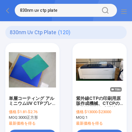
830nm Uv Ctp Plate
(120)
単層コーティング アル
紫外線CTPの印刷用原
ミニウムUV CTPプレ
版作成機械、CTCPの
ート 830nmスペクトル
印刷用原版作成機械、
価格:
$1.81-$2.76
価格:
$13000-$23000
感度
UVCTPの印刷用原版作
MOQ:
3000正方形
MOQ:
1
成機械、オフセット
CTCP機械
最新価格を得る
最新価格を得る