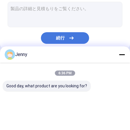
CTCPプレート印刷機
熱CTPの版
機械をめっきするコンピュータ
続行
Processlessの印刷版
Jenny
二重層CTPの版
私たちのカテゴリー
CTCPの印刷版
6:36 PM
紫外線CTPの版
Good day, what product are you looking for?
PSの版
デジタル印刷機
CTPの印刷用原版作成
サーマルCTP装置
CTCPプレート
機械