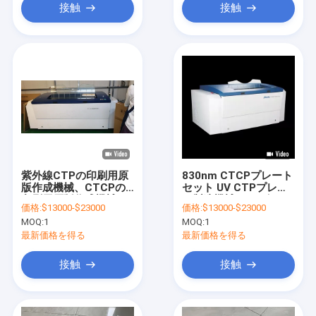
接触
接触
紫外線CTPの印刷用原
830nm CTCPプレート
版作成機械、CTCPの
セット UV CTPプレー
印刷用原版作成機械、
ト製造機械 サイズ
価格:
$13000-$23000
価格:
$13000-$23000
UVCTPの印刷用原版作
400*300mm
MOQ:
1
MOQ:
1
成機械、オフセット
CTCP機械
最新価格を得る
最新価格を得る
接触
接触