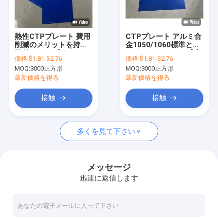
私達について
工場旅行
熱性CTPプレート 費用
CTPプレート アルミ合
削減のメリットを持つ
金1050/1060標準と
品質管理
孔付きCTPプレート
830nmスペクトル感度
価格:
$1.81-$2.76
価格:
$1.81-$2.76
1350mm 最大コイル幅
MOQ:
3000正方形
MOQ:
3000正方形
接触米国
最新価格を得る
最新価格を得る
ニュース
接触
接触
場合
多くを見て下さい
引用を要求しなさい
メッセージ
迅速に返信します
CTPの印刷用原版作成機械
サーマルCTP装置