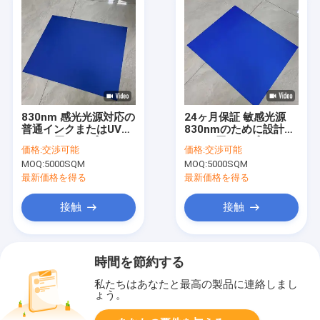
830nm 感光光源対応の
24ヶ月保証 敏感光源
普通インクまたはUVイ
830nmのために設計さ
ンク二層CTPプレート
れた 2層CTPプレート
価格:
交渉可能
価格:
交渉可能
MOQ:
5000SQM
MOQ:
5000SQM
最新価格を得る
最新価格を得る
接触
接触
時間を節約する
私たちはあなたと最高の製品に連絡しまし
ょう。