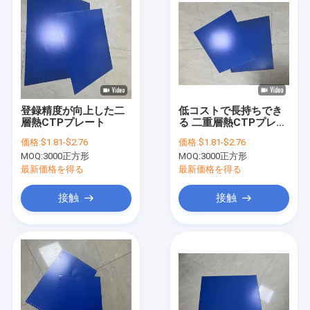
登録精度が向上した二
低コストで長持ちでき
層熱CTPプレート
る 二重層熱CTPプレー
ト
価格:
$1.81-$2.76
価格:
$1.81-$2.76
MOQ:
3000正方形
MOQ:
3000正方形
最新価格を得る
最新価格を得る
接触
接触
家
プロダクト
VRショー