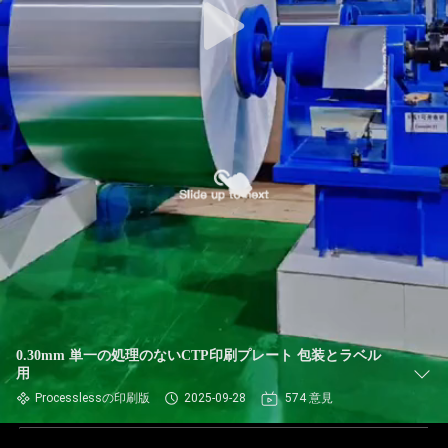
0.30mm 単一の処理のないCTP印刷プレート 包装とラベル
用
Processlessの印刷版
2025-09-28
574 意見