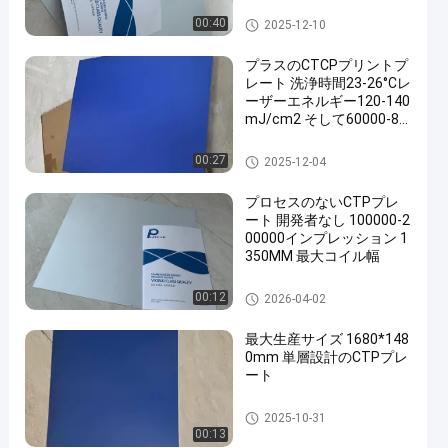
～25秒の生産時間に対応
Processlessの印刷版
00:40
2025-12-10
プラスのCTCPプリントプ
レート 洗浄時間23-26°Cレ
ーザーエネルギー120-140
mJ/cm2 そして60000-80
000プリント
CTCPの印刷版
00:27
2025-12-04
プロセスのないCTPプレ
ート 開発者なし 100000-2
00000インプレッション 1
350MM 最大コイル幅
Processlessの印刷版
00:12
2026-04-02
最大生産サイズ 1680*148
0mm 単層設計のCTPプレ
ート
熱CTPの版
2025-10-31
00:13