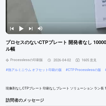
プロセスのないCTPプレート 開発者なし 100000
ル幅
Processlessの印刷版
2026-04-02
1605 意見
#
熱アルミニウム オフセット印刷の版
#
CTP Processlessの版
現像剤なしCTPプレート 印刷なしプレート ソリューション ラン長 100
性、環境への配慮、そして最高品質の印刷結果を重視する印刷会社
スを排除することで、この最先端のプレートは印刷プロセスを簡素
訪問者のメッセージ
工程が不要...
もっと眺め