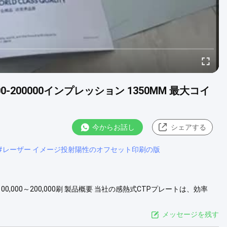
-200000インプレッション 1350MM 最大コイ
今からお話し
シェアする
#
レーザー イメージ投射陽性のオフセット印刷の版
,000～200,000刷 製品概要 当社の感熱式CTPプレートは、効率
向けに開発された革新的なオフセット印刷技術です。化学現像プロセ
化し、時間とコストを節約し、環境持続可能性を促進します。 現像
メッセージを残す